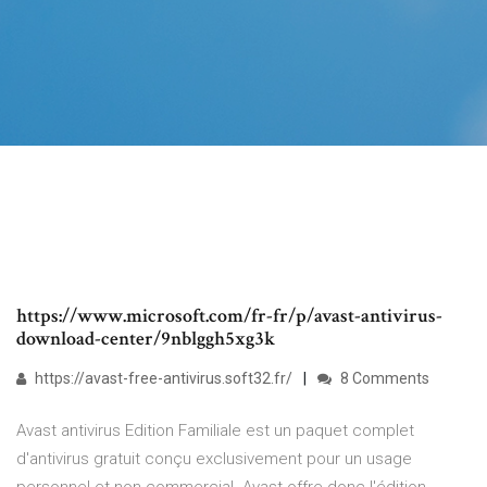
https://www.microsoft.com/fr-fr/p/avast-antivirus-
download-center/9nblggh5xg3k
https://avast-free-antivirus.soft32.fr/
8 Comments
Avast antivirus Edition Familiale est un paquet complet
d'antivirus gratuit conçu exclusivement pour un usage