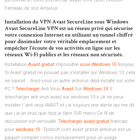
personnel et non-commercial. Avast offre donc l'édition
Familiale de son Antivirus ...
Installation du VPN Avast SecureLine sous Windows
Avast SecureLine VPN est un réseau privé qui sécurise
votre connexion Internet en utilisant un tunnel chiffré
pour dissimuler votre véritable emplacement et
empêcher l'écoute de vos activités en ligne sur les
réseaux Wi-Fi publics et les réseaux non sécurisés.
Installation
Avast
gratuit
impossible
sous
Windows
10
Bonjour,
Si Avast gratuit ne pouvait pas s'installer sur Windows 10, cela
se saurait... Avez-vous un autre antivirus déjà installé sur votre
PC ?
Telecharger
Anti Virus
Avast
Sur
Windows
10
S
telecharger anti virus avast sur windows 10 s Je ne peux
installer l 'anti virus AVAST et j ai toujours une alerte qui me dit
que j ai un virus que dois je faire SVP merci Ce fil de
discussion est verrouillé.
Telecharger
avast
gratuit
francais
pour
windows
10
- Eptisoft.com avast gratuit antivirus est un
paquet complet concu exclusivement pour un usage