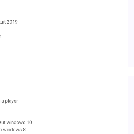
uit 2019
r
a player
aut windows 10
ion windows 8