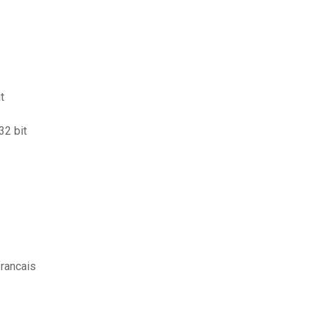
t
32 bit
francais