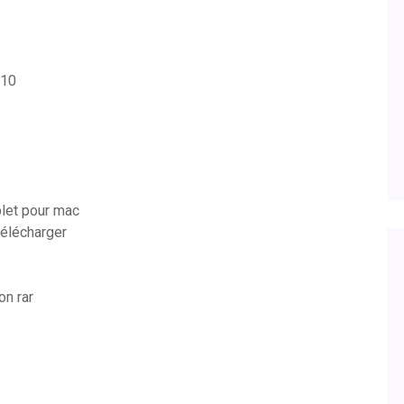
 10
plet pour mac
télécharger
on rar