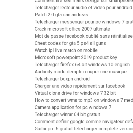
Comment lire ses mails orange sur smartphone
Telecharger lecteur audio et video pour android
Patch 2.0 gta san andreas
Telecharger messenger pour pc windows 7 grat
Crack microsoft office 2007 ultimate
Mot de passe facebook oublié sans réinitialise
Cheat codes for gta 5 ps4 all guns
Watch ipl live match on mobile
Microsoft powerpoint 2019 product key
Télécharger firefox 64 bit windows 10 english
Audacity mode demploi couper une musique
Telecharger boxpn android
Charger une video rapidement sur facebook
Virtual clone drive for windows 7 32 bit
How to convert wma to mp3 on windows 7 medi
Camera application for pc windows 7
Telecharger winrar 64 bit gratuit
Comment definir google comme navigateur def
Guitar pro 6 gratuit télécharger complete vers