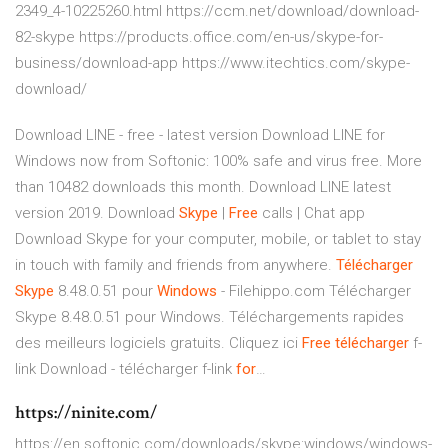
2349_4-10225260.html https://ccm.net/download/download-
82-skype https://products.office.com/en-us/skype-for-
business/download-app https://www.itechtics.com/skype-
download/
Download LINE - free - latest version Download LINE for
Windows now from Softonic: 100% safe and virus free. More
than 10482 downloads this month. Download LINE latest
version 2019.
Download
Skype
|
Free
calls | Chat app
Download Skype for your computer, mobile, or tablet to stay
in touch with family and friends from anywhere.
Télécharger
Skype
8.48.0.51 pour
Windows
- Filehippo.com
Télécharger
Skype 8.48.0.51 pour Windows. Téléchargements rapides
des meilleurs logiciels gratuits. Cliquez ici
Free
télécharger
f-
link Download - télécharger f-link
for
…
https://ninite.com/
https://en.softonic.com/downloads/skype:windows/windows-