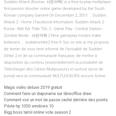
Sudden Attack (Korean: 서든어택) is a free-to-play multiplayer
first-person shooter online game developed by the South
Korean company GameHi On December 2, 2013 ... Sudden
Attack 2 - Home | Facebook Information: Sudden Attack 2
Korea - Biệt Đội Thần Tốc 2 - Game Play - Central Station -
Zombie Mode - 서든어택 2 New gameplay modes make
believers ... suddenstrike2.free.fr Sur ce site je me propose
de tenter de vous tenir informé de l'actualité de Sudden
Strike 2 et de sa communauté française, de mettre à
disposition du contenu (essentiellement la possibilité de
Télécharger des Cartes Multijoueurs) et surtout servir de
portail vers la communauté MULTIJOUEURS encore Active.
Magix vidéo deluxe 2019 gratuit
Comment faire un diaporama sur libreoffice draw
Comment voir un mot de passe caché dérrière des points
Pilote hp 1050 windows 10
Bigg boss tamil online vote season 2