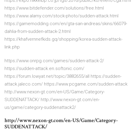
https://expo.nikkeibp.co.jp/tgs/2016/public/ko/event/cga.html
https://www.bitdefender.com/solutions/free.html
https://www.alamy.com/stock-photo/sudden-attack.html
https://gamemodding.com/en/gta-san-andreas/skins/66079-
dahlia-from-sudden-attack-2.html
https://khafvernnefkids.gq/shopping/korea-sudden-attack-
link.php
https://www.onrpg.com/games/sudden-attack-2/
https://sudden-attack.en.softonic.com/
https://forum.lowyat.net/topic/3882655/all https://sudden-
attack.jaleco.com/ https://www.pcgame.com/sudden-attack
http://www.nexon-gt.com/en-US/Game/Category-
SUDDENATTACK/ http://www.nexon-gt.com/en-
us/game/category-suddenattack2/
http://www.nexon-gt.com/en-US/Game/Category-
SUDDENATTACK/