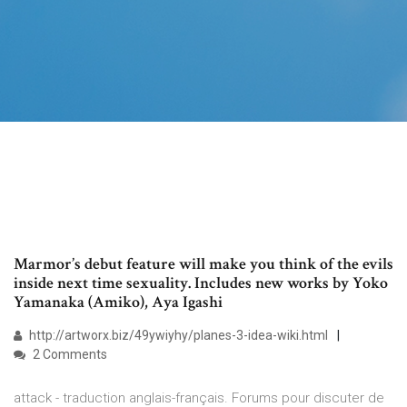
Marmor’s debut feature will make you think of the evils
inside next time sexuality. Includes new works by Yoko
Yamanaka (Amiko), Aya Igashi
http://artworx.biz/49ywiyhy/planes-3-idea-wiki.html
2 Comments
attack - traduction anglais-français. Forums pour discuter de