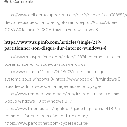
6 Comments
https://www.dell.com/support/article/ch/fr/chbsdt1/sln288683/
de-votre-disque-dur-mbr-en-gpt-avant-de-proc%C3%A9der-
%C3%A0-la-mise-%C3%A0-niveau-vers-windows-8
https://www.supinfo.com/articles/single/219-
partitionner-son-disque-dur-interne-windows-8
http://www.matvpratique.com/video/13874-comment-ajouter-
ou-remplacer-un-disque-dur-sous-windows
http://www.chantal11.com/2013/03/creer-une-image-
systeme-sous-windows-8/ https://www.pcsoleil.fr/windows-8-
plus-de-partitions-de-demarrage-cause-nettoyage/
https://www.remosoftware.com/info/fr/creer-un-logiciel-raid-
5-sous-windows-10-et-windows-8-1/
https://www.linternaute.fr/hightech/guide-high-tech/1413196-
comment-formater-son-disque-dur-externe/
https://www.panoptinet.com/cybersecurite-