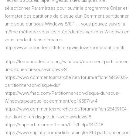
l’écran d’accueil, taper « gestion des disques » et
sélectionner Paramètres pour ouvrir le programme Créer et
formater des partitions de disque dur. Comment partitionner
un disque dur sous Windows 8/8.1 ... vous pouvez suivre la
même méthode sous les précédentes versions Windows en
vous rendant dans démarrer.
http://www.lemondedestuts.org/windows/comment-partiti...
https://lemondedestuts.org/windows/comment-partitionner-
un-disque-dur-sous-windows-8
https://www.commentcamarche.net/forum/affich-28859933-
partitionner-son-disque-dur
https://www.fnac.com/Partitionner-son-disque-dur-sous-
Windows-pourquoi-et-comment/cp19587/w-4
https://www.commentcamarche.net/forum/affich-26439104-
partitionner-un-disque-dur-avec-windows-8
https://support.microsoft.com/fr-fr/help/944248
https://www.supinfo.com/articles/single/219-partitionner-son-