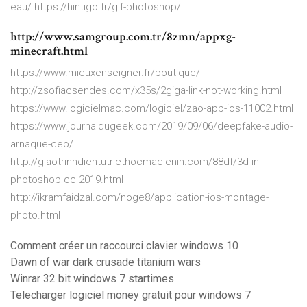
eau/ https://hintigo.fr/gif-photoshop/
http://www.samgroup.com.tr/8zmn/appxg-
minecraft.html
https://www.mieuxenseigner.fr/boutique/
http://zsofiacsendes.com/x35s/2giga-link-not-working.html
https://www.logicielmac.com/logiciel/zao-app-ios-11002.html
https://www.journaldugeek.com/2019/09/06/deepfake-audio-
arnaque-ceo/
http://giaotrinhdientutriethocmaclenin.com/88df/3d-in-
photoshop-cc-2019.html
http://ikramfaidzal.com/noge8/application-ios-montage-
photo.html
Comment créer un raccourci clavier windows 10
Dawn of war dark crusade titanium wars
Winrar 32 bit windows 7 startimes
Telecharger logiciel money gratuit pour windows 7