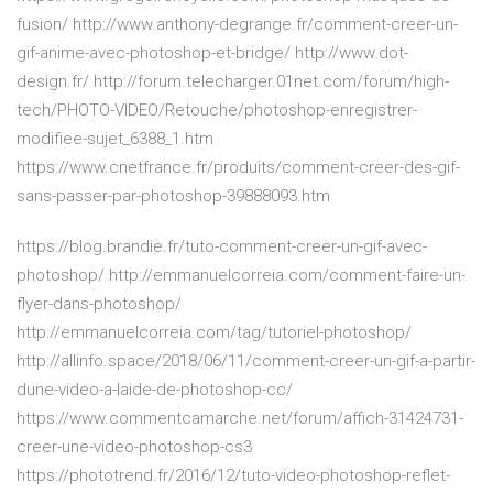
fusion/ http://www.anthony-degrange.fr/comment-creer-un-
gif-anime-avec-photoshop-et-bridge/ http://www.dot-
design.fr/ http://forum.telecharger.01net.com/forum/high-
tech/PHOTO-VIDEO/Retouche/photoshop-enregistrer-
modifiee-sujet_6388_1.htm
https://www.cnetfrance.fr/produits/comment-creer-des-gif-
sans-passer-par-photoshop-39888093.htm
https://blog.brandie.fr/tuto-comment-creer-un-gif-avec-
photoshop/ http://emmanuelcorreia.com/comment-faire-un-
flyer-dans-photoshop/
http://emmanuelcorreia.com/tag/tutoriel-photoshop/
http://allinfo.space/2018/06/11/comment-creer-un-gif-a-partir-
dune-video-a-laide-de-photoshop-cc/
https://www.commentcamarche.net/forum/affich-31424731-
creer-une-video-photoshop-cs3
https://phototrend.fr/2016/12/tuto-video-photoshop-reflet-