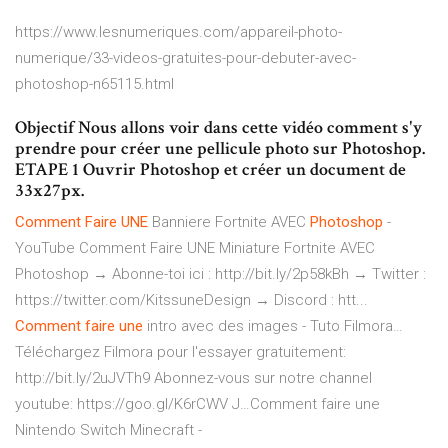
https://www.lesnumeriques.com/appareil-photo-
numerique/33-videos-gratuites-pour-debuter-avec-
photoshop-n65115.html
Objectif Nous allons voir dans cette vidéo comment s'y
prendre pour créer une pellicule photo sur Photoshop.
ETAPE 1 Ouvrir Photoshop et créer un document de
33x27px.
Comment
Faire
UNE
Banniere Fortnite AVEC
Photoshop
-
YouTube
Comment Faire UNE Miniature Fortnite AVEC
Photoshop → Abonne-toi ici : http://bit.ly/2p58kBh → Twitter :
https://twitter.com/KitssuneDesign → Discord : htt...
Comment
faire
une
intro avec des images - Tuto Filmora…
Téléchargez Filmora pour l'essayer gratuitement:
http://bit.ly/2uJVTh9 Abonnez-vous sur notre channel
youtube: https://goo.gl/K6rCWV J…Comment faire une
Nintendo Switch Minecraft -