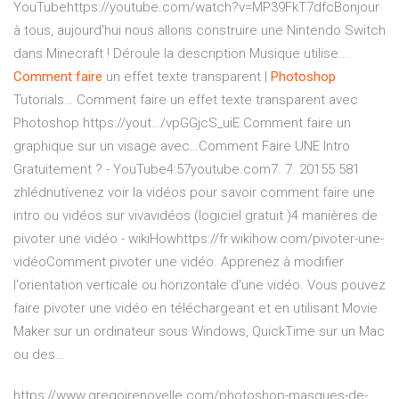
YouTubehttps://youtube.com/watch?v=MP39FkT7dfcBonjour
à tous, aujourd'hui nous allons construire une Nintendo Switch
dans Minecraft ! Déroule la description Musique utilise...
Comment
faire
un effet texte transparent |
Photoshop
Tutorials…
Comment faire un effet texte transparent avec
Photoshop https://yout…/vpGGjcS_uiE Comment faire un
graphique sur un visage avec…Comment Faire UNE Intro
Gratuitement ? - YouTube4:57youtube.com7. 7. 20155 581
zhlédnutívenez voir la vidéos pour savoir comment faire une
intro ou vidéos sur vivavidéos (logiciel gratuit )4 manières de
pivoter une vidéo - wikiHowhttps://fr.wikihow.com/pivoter-une-
vidéoComment pivoter une vidéo. Apprenez à modifier
l'orientation verticale ou horizontale d'une vidéo. Vous pouvez
faire pivoter une vidéo en téléchargeant et en utilisant Movie
Maker sur un ordinateur sous Windows, QuickTime sur un Mac
ou des…
https://www.gregoirenoyelle.com/photoshop-masques-de-