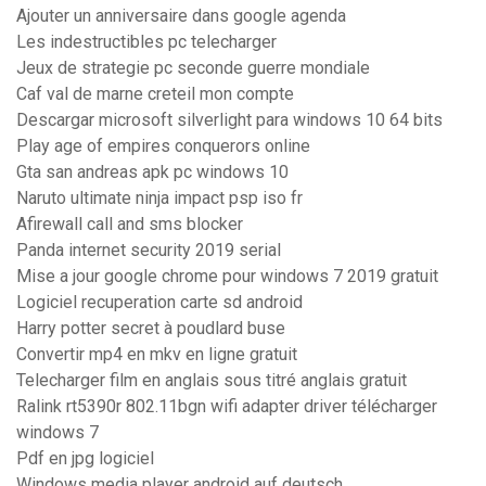
Ajouter un anniversaire dans google agenda
Les indestructibles pc telecharger
Jeux de strategie pc seconde guerre mondiale
Caf val de marne creteil mon compte
Descargar microsoft silverlight para windows 10 64 bits
Play age of empires conquerors online
Gta san andreas apk pc windows 10
Naruto ultimate ninja impact psp iso fr
Afirewall call and sms blocker
Panda internet security 2019 serial
Mise a jour google chrome pour windows 7 2019 gratuit
Logiciel recuperation carte sd android
Harry potter secret à poudlard buse
Convertir mp4 en mkv en ligne gratuit
Telecharger film en anglais sous titré anglais gratuit
Ralink rt5390r 802.11bgn wifi adapter driver télécharger
windows 7
Pdf en jpg logiciel
Windows media player android auf deutsch