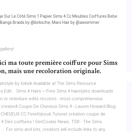
e Sur Le Côté Sims 1 Papier Sims 4 Cc Meubles Coiffures Bebe
ide Bangs Braids by @birksche, Mars Hair by @awsimmer
allery!
ici ma toute première coiffure pour Sims
ion, mais une recoloration originale.
irstyle by toksik Available at The Sims Resource
Edit... Sims 4 Hairs ~ Free Sims 4 hairstyles downloads
ion or retexture edits recolors - most comprehensive
ever created! Coupe De Cheveux Sims 4 - Lauren Howard Blog
HEVEUX CC Fenril'sbook Tutoriel création coupe de
s 4 Des coiffures ! SimCookie News. TSR - The Sims
 For sims and lots, creators will include links to any