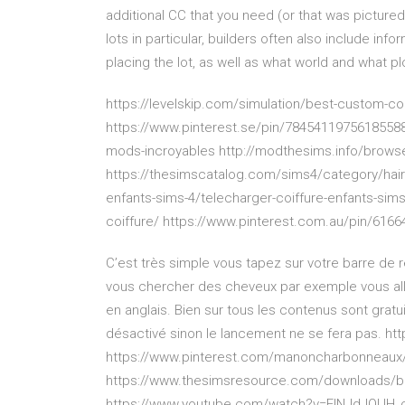
additional CC that you need (or that was picture
lots in particular, builders often also include i
placing the lot, as well as what world and what plot
https://levelskip.com/simulation/best-custom-co
https://www.pinterest.se/pin/784541197561855887/
mods-incroyables http://modthesims.info/brow
https://thesimscatalog.com/sims4/category/hairst
enfants-sims-4/telecharger-coiffure-enfants-sim
coiffure/ https://www.pinterest.com.au/pin/616
C’est très simple vous tapez sur votre barre de 
vous chercher des cheveux par exemple vous allez
en anglais. Bien sur tous les contenus sont gratui
désactivé sinon le lancement ne se fera pas. h
https://www.pinterest.com/manoncharbonneaux
https://www.thesimsresource.com/downloads/br
https://www.youtube.com/watch?v=ElNJdJQUH_