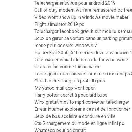
Telecharger antivirus pour android 2019
Call of duty modern warfare remastered pc fre
Video wont show up in windows movie maker
Flight simulator 2019 pc
Telecharger facebook gratuit sur mobile sams
Jeux de garer sa voiture dans un parking gratuit
Icone pour dossier windows 7
Hp deskjet 2050 j510 series drivers windows 
Télécharger visual studio code for windows 7
Gta 5 online voiture tuning caché
Le seigneur des anneaux lombre du mordor ps
Cheat codes for gta 5 ps4 all guns
My yahoo mail app wont open
Harry potter secret à poudlard buse
Winx gratuit mov to mp4 converter télécharger
Erreur internet explorer a cessé de fonctionner
Jeux de bus scolaire a conduire en ville
Gta 5 chargement du mode en ligne infini pc
Whatsapp pour pc gratuit