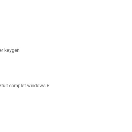
er keygen
3
atuit complet windows 8