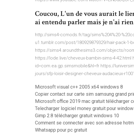
Coucou, L'un de vous aurait le lie
ai entendu parler mais je n'ai rien 
http://sims4-ccmods.fr/tag/sims%204%20-%20cc
u1.tumblr.com/post/180929879329/hair-pack-1-b
https://sims4.aroundthesims3.com/objects/room_
https://lode.live/cheveux-bambin-sims-4-42.html
id=com.ea.gp.simsmobile&hl=fr https://luniversim
jours/sfp-loisir-designer-cheveux-audacieux-r100
Microsoft visual c++ 2005 x64 windows 8
Copier contact sur carte sim samsung grand pr
Microsoft office 2019 mac gratuit télécharger 
Telecharger logiciel money gratuit pour window
Gimp 2.8 télécharger gratuit windows 10
Comment se connecter avec son adresse hotma
Whatsapp pour pc gratuit