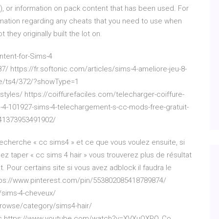
d), or information on pack content that has been used. For
nformation regarding any cheats that you need to use when
 they originally built the lot on.
ntent-for-Sims-4
 https://fr.softonic.com/articles/sims-4-ameliore-jeu-8-
se/ts4/372/?showType=1
yles/ https://coiffurefaciles.com/telecharger-coiffure-
s-4-101927-sims-4-telechargement-s-cc-mods-free-gratuit-
641373953491902/
recherche « cc sims4 » et ce que vous voulez ensuite, si
 taper « cc sims 4 hair » vous trouverez plus de résultat
t. Pour certains site si vous avez adblock il faudra le
ttps://www.pinterest.com/pin/553802085418789874/
/sims-4-cheveux/
owse/category/sims4-hair/
c https://www.youtube.com/watch?v=XVXuOXPQ_Co