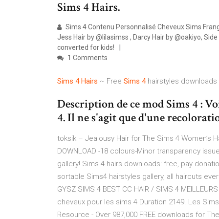
Sims 4 Hairs.
Sims 4 Contenu Personnalisé Cheveux Sims Frang
Jess Hair by @lilasimss , Darcy Hair by @oakiyo, S
converted for kids!
1 Comments
Sims 4 Hairs
~ Free
Sims
4
hairstyles downloads g
Description de ce mod Sims 4 : Vo
4. Il ne s'agit que d'une recolorat
toksik – Jealousy Hair for The Sims 4 Women’s Ha
DOWNLOAD -18 colours-Minor transparency issues 
gallery! Sims 4 hairs downloads: free, pay donat
sortable Sims4 hairstyles gallery, all haircuts 
GYSZ SIMS 4 BEST CC HAIR / SIMS 4 MEILLEURS C
cheveux pour les sims 4 Duration 2149. Les Sim
Resource - Over 987,000 FREE downloads for The ...