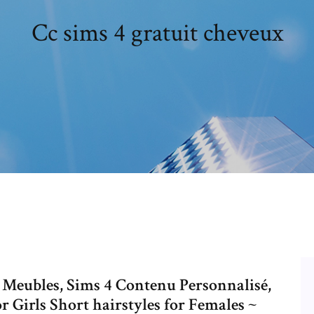
Cc sims 4 gratuit cheveux
eubles, Sims 4 Contenu Personnalisé,
for Girls Short hairstyles for Females ~