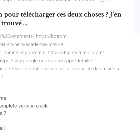
n pour télécharger ces deux choses ? J'en
trouvé ...
%20vetements/ https://botrom-
oku-no-hero-academia-im-sure
community_03.shtml https://itspixia.tumblr.com/
 https://play.google.com/store/apps/details?
s.com/index.html/les-sims-gratuit/actualite-des-mises-a-
1/
ime
complete version crack
s 7
il