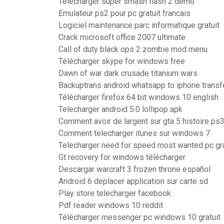
Telecharger super smash flash 2 demo
Emulateur ps2 pour pc gratuit francais
Logiciel maintenance parc informatique gratuit
Crack microsoft office 2007 ultimate
Call of duty black ops 2 zombie mod menu
Télécharger skype for windows free
Dawn of war dark crusade titanium wars
Backuptrans android whatsapp to iphone transf
Télécharger firefox 64 bit windows 10 english
Telecharger android 5.0 lollipop apk
Comment avoir de largent sur gta 5 histoire ps
Comment telecharger itunes sur windows 7
Telecharger need for speed most wanted pc gr
Gt recovery for windows télécharger
Descargar warcraft 3 frozen throne español
Android 6 deplacer application sur carte sd
Play store telecharger facebook
Pdf reader windows 10 reddit
Télécharger messenger pc windows 10 gratuit